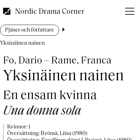
Hoppa
till
Nordic Drama Corner
huvudinnehåll
Länkstig
Pjäser och författare
Yksinäinen nainen
Fo, Dario – Rame, Franca
Yksinäinen nainen
En ensam kvinna
Una donna sola
Kvinnor: 1
Översättning: Ryömä, Liisa (1980)