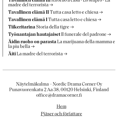
Tavallinen elämä III
Ritorno a casa - Lo stupro - La
madre del terrorista
Tavallinen elämä II
Tutta casa letto e chiesa
Tavallinen elämä I
Tutta casa letto e chiesa
Tiikeritarina
Storia della tigre
Työnantajan hautajaiset
Il funerale del padrone
Äidin ruoho on parasta
La marijuana della mamma e
la piu bella
Äiti
La madre del terrorista
Näytelmäkulma – Nordic Drama Corner Oy
Punavuorenkatu 2 Aa 38, 00120 Helsinki, Finland
office@dramacorner.fi
Hem
Pjäser och författare