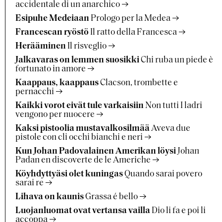
accidentale di un anarchico
Esipuhe Medeiaan
Prologo per la Medea
Francescan ryöstö
Il ratto della Francesca
Herääminen
Il risveglio
Jalkavaras on lemmen suosikki
Chi ruba un piede è
fortunato in amore
Kaappaus, kaappaus
Clacson, trombette e
pernacchi
Kaikki vorot eivät tule varkaisiin
Non tutti I ladri
vengono per nuocere
Kaksi pistoolia mustavalkosilmää
Aveva due
pistole con cli occhi bianchi e neri
Kun Johan Padovalainen Amerikan löysi
Johan
Padan en discoverte de le Americhe
Köyhdyttyäsi olet kuningas
Quando sarai povero
sarai re
Lihava on kaunis
Grassa é bello
Luojanluomat ovat vertansa vailla
Dio li fa e poi li
accoppa