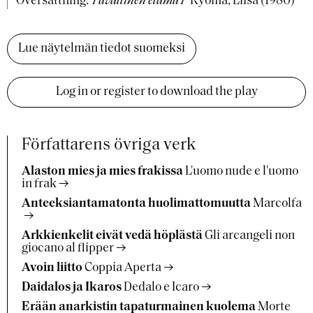
Översättning:
Tavallinen elämä I
Ryömä, Liisa (1980)
Lue näytelmän tiedot suomeksi
Log in or register to download the play
Författarens övriga verk
Alaston mies ja mies frakissa
L'uomo nude e l'uomo
in frak
Anteeksiantamatonta huolimattomuutta
Marcolfa
Arkkienkelit eivät vedä höplästä
Gli arcangeli non
giocano al flipper
Avoin liitto
Coppia Aperta
Daidalos ja Ikaros
Dedalo e Icaro
Erään anarkistin tapaturmainen kuolema
Morte