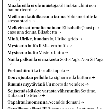
Maalareilla ei ole muistoja
Gli imbianchini non
hanno ricordi
Meillä on kaikilla sama tarina
Abbiamo tutte la
stessa storia
Melkein sattumalta nainen: Elisabeth
Quasi per
caso una donna: Elisabetta
Minä, Ulrike, huudan
Io, Ulrike, grido
Mysteerio buffo II
Mistero buffo
Mysteerio buffo
Mistero buffo
Näillä palkoilla ei makseta
Sotto Paga, Non Si Paga
Perhoshiiruli
La farfalla tòpola
Rouva joutaa pellolle
La signora è da buttare
Ruumis myytävänä
Un morto da vendere
Seitsemäs käsky: varasta vähemmän
Settimo,
Ruba un Po' Meno
Tapahtui huomenna
Accadde domani