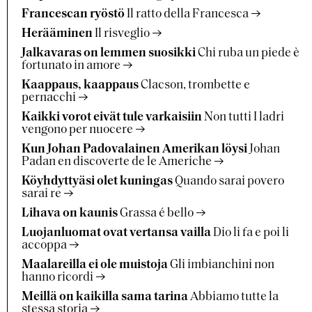
Francescan ryöstö
Il ratto della Francesca
Herääminen
Il risveglio
Jalkavaras on lemmen suosikki
Chi ruba un piede è
fortunato in amore
Kaappaus, kaappaus
Clacson, trombette e
pernacchi
Kaikki vorot eivät tule varkaisiin
Non tutti I ladri
vengono per nuocere
Kun Johan Padovalainen Amerikan löysi
Johan
Padan en discoverte de le Americhe
Köyhdyttyäsi olet kuningas
Quando sarai povero
sarai re
Lihava on kaunis
Grassa é bello
Luojanluomat ovat vertansa vailla
Dio li fa e poi li
accoppa
Maalareilla ei ole muistoja
Gli imbianchini non
hanno ricordi
Meillä on kaikilla sama tarina
Abbiamo tutte la
stessa storia