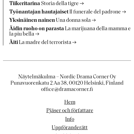
Tiikeritarina
Storia della tigre
Työnantajan hautajaiset
Il funerale del padrone
Yksinäinen nainen
Una donna sola
Äidin ruoho on parasta
La marijuana della mamma e
la piu bella
Äiti
La madre del terrorista
Näytelmäkulma – Nordic Drama Corner Oy
Punavuorenkatu 2 Aa 38, 00120 Helsinki, Finland
office@dramacorner.fi
Hem
Pjäser och författare
Info
Uppföranderätt