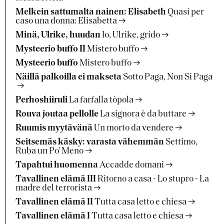
Melkein sattumalta nainen: Elisabeth
Quasi per
caso una donna: Elisabetta
Minä, Ulrike, huudan
Io, Ulrike, grido
Mysteerio buffo II
Mistero buffo
Mysteerio buffo
Mistero buffo
Näillä palkoilla ei makseta
Sotto Paga, Non Si Paga
Perhoshiiruli
La farfalla tòpola
Rouva joutaa pellolle
La signora è da buttare
Ruumis myytävänä
Un morto da vendere
Seitsemäs käsky: varasta vähemmän
Settimo,
Ruba un Po' Meno
Tapahtui huomenna
Accadde domani
Tavallinen elämä III
Ritorno a casa - Lo stupro - La
madre del terrorista
Tavallinen elämä II
Tutta casa letto e chiesa
Tavallinen elämä I
Tutta casa letto e chiesa