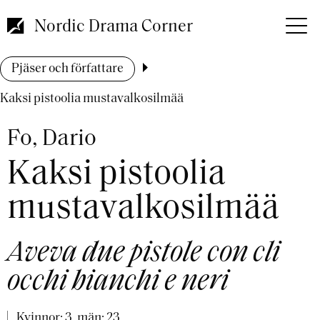
Hoppa
till
Nordic Drama Corner
huvudinnehåll
Länkstig
Pjäser och författare
Kaksi pistoolia mustavalkosilmää
Fo, Dario
Kaksi pistoolia
mustavalkosilmää
Aveva due pistole con cli
occhi bianchi e neri
Kvinnor: 3, män: 23