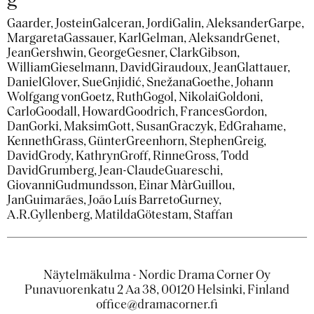
g
Gaarder, Jostein
Galceran, Jordi
Galin, Aleksander
Garpe,
Margareta
Gassauer, Karl
Gelman, Aleksandr
Genet,
Jean
Gershwin, George
Gesner, Clark
Gibson,
William
Gieselmann, David
Giraudoux, Jean
Glattauer,
Daniel
Glover, Sue
Gnjidić, Snežana
Goethe, Johann
Wolfgang von
Goetz, Ruth
Gogol, Nikolai
Goldoni,
Carlo
Goodall, Howard
Goodrich, Frances
Gordon,
Dan
Gorki, Maksim
Gott, Susan
Graczyk, Ed
Grahame,
Kenneth
Grass, Günter
Greenhorn, Stephen
Greig,
David
Grody, Kathryn
Groff, Rinne
Gross, Todd
David
Grumberg, Jean-Claude
Guareschi,
Giovanni
Gudmundsson, Einar Màr
Guillou,
Jan
Guimarães, João Luís Barreto
Gurney,
A.R.
Gyllenberg, Matilda
Götestam, Staffan
Näytelmäkulma - Nordic Drama Corner Oy
Punavuorenkatu 2 Aa 38, 00120 Helsinki, Finland
office@dramacorner.fi