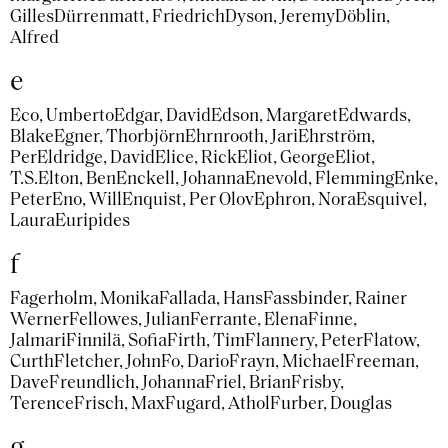
Gilles
Dürrenmatt, Friedrich
Dyson, Jeremy
Döblin,
Alfred
e
Eco, Umberto
Edgar, David
Edson, Margaret
Edwards,
Blake
Egner, Thorbjörn
Ehrnrooth, Jari
Ehrström,
Per
Eldridge, David
Elice, Rick
Eliot, George
Eliot,
T.S.
Elton, Ben
Enckell, Johanna
Enevold, Flemming
Enke,
Peter
Eno, Will
Enquist, Per Olov
Ephron, Nora
Esquivel,
Laura
Euripides
f
Fagerholm, Monika
Fallada, Hans
Fassbinder, Rainer
Werner
Fellowes, Julian
Ferrante, Elena
Finne,
Jalmari
Finnilä, Sofia
Firth, Tim
Flannery, Peter
Flatow,
Curth
Fletcher, John
Fo, Dario
Frayn, Michael
Freeman,
Dave
Freundlich, Johanna
Friel, Brian
Frisby,
Terence
Frisch, Max
Fugard, Athol
Furber, Douglas