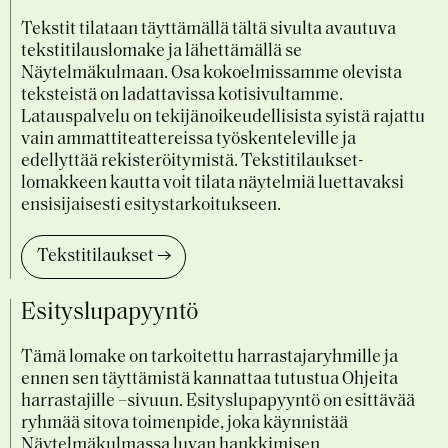
Tekstit tilataan täyttämällä tältä sivulta avautuva
tekstitilauslomake ja lähettämällä se
Näytelmäkulmaan. Osa kokoelmissamme olevista
teksteistä on ladattavissa kotisivultamme.
Latauspalvelu on tekijänoikeudellisista syistä rajattu
vain ammattiteattereissa työskenteleville ja
edellyttää rekisteröitymistä. Tekstitilaukset-
lomakkeen kautta voit tilata näytelmiä luettavaksi
ensisijaisesti esitystarkoitukseen.
Tekstitilaukset
Esityslupapyyntö
Tämä lomake on tarkoitettu harrastajaryhmille ja
ennen sen täyttämistä kannattaa tutustua Ohjeita
harrastajille –sivuun. Esityslupapyyntö on esittävää
ryhmää sitova toimenpide, joka käynnistää
Näytelmäkulmassa luvan hankkimisen