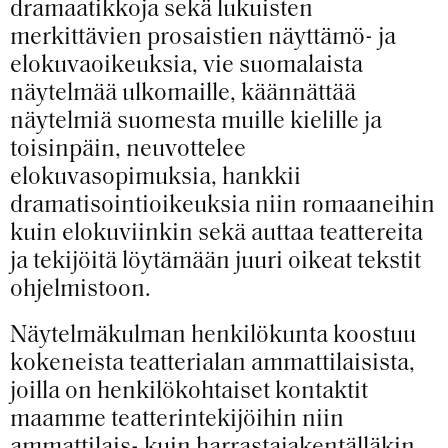
dramaatikkoja sekä lukuisten
merkittävien prosaistien näyttämö- ja
elokuvaoikeuksia, vie suomalaista
näytelmää ulkomaille, käännättää
näytelmiä suomesta muille kielille ja
toisinpäin, neuvottelee
elokuvasopimuksia, hankkii
dramatisointioikeuksia niin romaaneihin
kuin elokuviinkin sekä auttaa teattereita
ja tekijöitä löytämään juuri oikeat tekstit
ohjelmistoon.
Näytelmäkulman henkilökunta koostuu
kokeneista teatterialan ammattilaisista,
joilla on henkilökohtaiset kontaktit
maamme teatterintekijöihin niin
ammattilais- kuin harrastajakentälläkin.