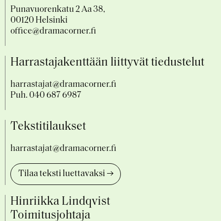
Punavuorenkatu 2 Aa 38,
00120 Helsinki
office@dramacorner.fi
Harrastajakenttään liittyvät tiedustelut
harrastajat@dramacorner.fi
Puh.
040 687 6987
Tekstitilaukset
harrastajat@dramacorner.fi
Tilaa teksti luettavaksi
Hinriikka Lindqvist
Toimitusjohtaja