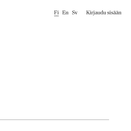
Käyttäjäval
Fi
En
Sv
Kirjaudu sisään