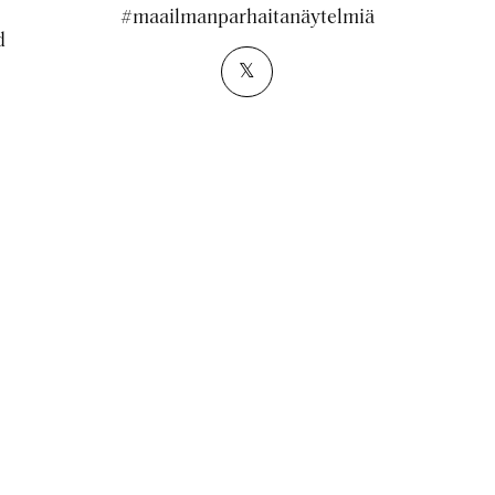
#maailmanparhaitanäytelmiä
d
𝕏