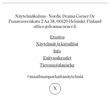
Näytelmäkulma - Nordic Drama Corner Oy
Punavuorenkatu 2 Aa 38, 00120 Helsinki, Finland
office@dramacorner.fi
Etusivu
Näytelmät ja kirjailijat
Info
Esitysoikeudet
Tietosuojalauseke
#maailmanparhaitanäytelmiä
𝕏