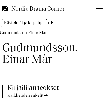
Hyppää
pääsisältöön
Nordic Drama Corner
Murupolku
Näytelmät ja kirjailijat
Gudmundsson, Einar Màr
Gudmundsson,
Einar Màr
Kirjailijan teokset
Kaikkeuden enkelit