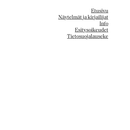
Etusivu
Näytelmät ja kirjailijat
Info
Esitysoikeudet
Tietosuojalauseke