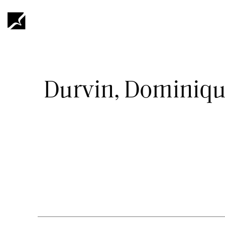
Hyppää
pääsisältöön
Murupolku
Durvin, Dominiq