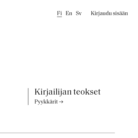
Käyttäjäval
Fi
En
Sv
Kirjaudu sisään
Kirjailijan teokset
Pyykkärit