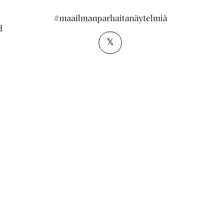
#maailmanparhaitanäytelmiä
d
𝕏