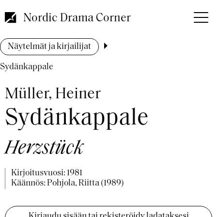
Hyppää
pääsisältöön
Nordic Drama Corner
Murupolku
Näytelmät ja kirjailijat
Sydänkappale
Müller, Heiner
Sydänkappale
Herzstück
Kirjoitusvuosi:
1981
Käännös: Pohjola, Riitta (1989)
Kirjaudu sisään tai rekisteröidy ladataksesi