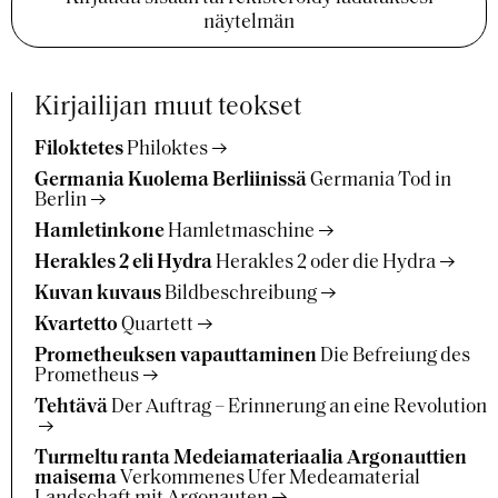
näytelmän
Kirjailijan muut teokset
Filoktetes
Philoktes
Germania Kuolema Berliinissä
Germania Tod in
Berlin
Hamletinkone
Hamletmaschine
Herakles 2 eli Hydra
Herakles 2 oder die Hydra
Kuvan kuvaus
Bildbeschreibung
Kvartetto
Quartett
Prometheuksen vapauttaminen
Die Befreiung des
Prometheus
Tehtävä
Der Auftrag – Erinnerung an eine Revolution
Turmeltu ranta Medeiamateriaalia Argonauttien
maisema
Verkommenes Ufer Medeamaterial