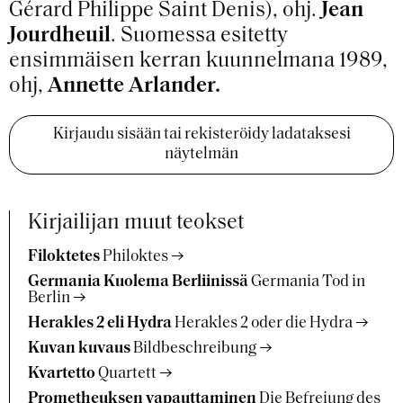
Gérard Philippe Saint Denis), ohj.
Jean
Jourdheuil
. Suomessa esitetty
ensimmäisen kerran kuunnelmana 1989,
ohj,
Annette Arlander.
Kirjaudu sisään tai rekisteröidy ladataksesi
näytelmän
Kirjailijan muut teokset
Filoktetes
Philoktes
Germania Kuolema Berliinissä
Germania Tod in
Berlin
Herakles 2 eli Hydra
Herakles 2 oder die Hydra
Kuvan kuvaus
Bildbeschreibung
Kvartetto
Quartett
Prometheuksen vapauttaminen
Die Befreiung des