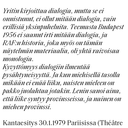
Y
ritin kirjoittaa dialogia, mutta se ei
onnistunut, ei ollut mitään dialogia, vain
erillisiä yksinpuheluita. Teemasta Budapest
1956 ei saanut irti mitään dialogia, ja
RAF:n historia, joka myös on tämän
näytelmän materiaalia, oli yhtä raivoisaa
monologia.
Kyvyttömyys dialogiin ilmentää
pysähtyneisyyttä. Ja kun miehisellä tasolla
mikään ei enää liiku, naisten mieleen on
pakko juolahtaa jotakin. Lenin sanoi aina,
että liike syntyy provinsseissa, ja nainen on
miehen provinssi.
Kantaesitys 30.1.1979 Pariisissa (Théâtre