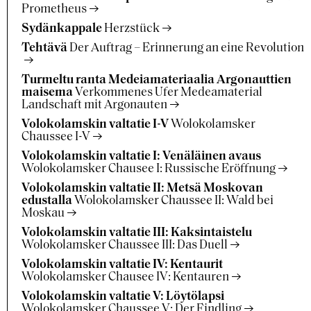
Prometheus
Sydänkappale
Herzstück
Tehtävä
Der Auftrag – Erinnerung an eine Revolution
Turmeltu ranta Medeiamateriaalia Argonauttien
maisema
Verkommenes Ufer Medeamaterial
Landschaft mit Argonauten
Volokolamskin valtatie I-V
Wolokolamsker
Chaussee I-V
Volokolamskin valtatie I: Venäläinen avaus
Wolokolamsker Chausee I: Russische Eröffnung
Volokolamskin valtatie II: Metsä Moskovan
edustalla
Wolokolamsker Chaussee II: Wald bei
Moskau
Volokolamskin valtatie III: Kaksintaistelu
Wolokolamsker Chaussee III: Das Duell
Volokolamskin valtatie IV: Kentaurit
Wolokolamsker Chausee IV: Kentauren
Volokolamskin valtatie V: Löytölapsi
Wolokolamsker Chaussee V: Der Findling