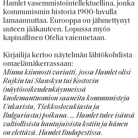
Hamlet vasemmistointellektuellina, jonka
kommunismin historia 1900-luvulla
lamaannuttaa. Eurooppa on jähmettynyt
uuteen jääkauteen. Lopussa myös
kapinallinen Ofelia vaiennetaan.
Kirjailija kertoo näytelmän lähtökohdista
omaelämäkerrassaan:
Minua kiinnosti variatti, jossa Hamlet olisi
Rajkin tai Slanskyn tai Kostovin
(näytösoikeudenkäynneissä
kuolemantuomion saaneita kommunisteja
Unkarista, Tšekkoslovakiasta ja
Bulgariasta) poikana. … Hamlet tulee isänsä
valtiollisista hautajaisista kotiin ja hänen
on elettävä. Hamlet Budapestissa.