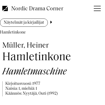
Hyppää
pääsisältöön
Nordic Drama Corner
Murupolku
Näytelmät ja kirjailijat
Hamletinkone
Müller, Heiner
Hamletinkone
Hamletmaschine
Kirjoitusvuosi:
1977
Naisia: 1, miehiä: 1
Käännös: Nyytäjä, Outi (1992)