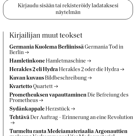
Kirjaudu sisään tai rekisteröidy ladataksesi
näytelmän
Kirjailijan muut teokset
Germania Kuolema Berliinissä
Germania Tod in
Berlin
Hamletinkone
Hamletmaschine
Herakles 2 eli Hydra
Herakles 2 oder die Hydra
Kuvan kuvaus
Bildbeschreibung
Kvartetto
Quartett
Prometheuksen vapauttaminen
Die Befreiung des
Prometheus
Sydänkappale
Herzstück
Tehtävä
Der Auftrag – Erinnerung an eine Revolution
Turmeltu ranta Medeiamateriaalia Argonauttien