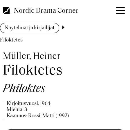
Hyppää
pääsisältöön
Nordic Drama Corner
Murupolku
Näytelmät ja kirjailijat
Filoktetes
Müller, Heiner
Filoktetes
Philoktes
Kirjoitusvuosi:
1964
Miehiä: 3
Käännös: Rossi, Matti (1992)