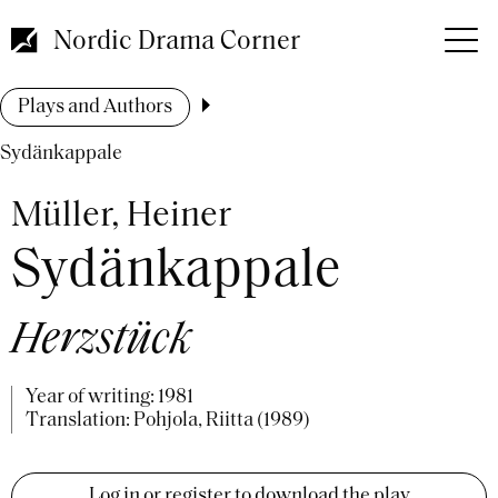
Skip
to
Nordic Drama Corner
main
content
Breadcrumb
Plays and Authors
Sydänkappale
Müller, Heiner
Sydänkappale
Herzstück
Year of writing:
1981
Translation: Pohjola, Riitta (1989)
Log in or register to download the play