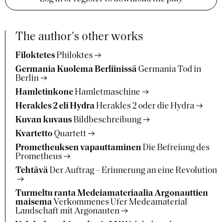
The author's other works
Filoktetes
Philoktes
Germania Kuolema Berliinissä
Germania Tod in
Berlin
Hamletinkone
Hamletmaschine
Herakles 2 eli Hydra
Herakles 2 oder die Hydra
Kuvan kuvaus
Bildbeschreibung
Kvartetto
Quartett
Prometheuksen vapauttaminen
Die Befreiung des
Prometheus
Tehtävä
Der Auftrag – Erinnerung an eine Revolution
Turmeltu ranta Medeiamateriaalia Argonauttien
maisema
Verkommenes Ufer Medeamaterial
Landschaft mit Argonauten