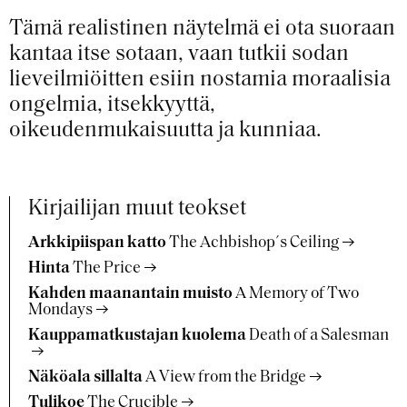
Tämä realistinen näytelmä ei ota suoraan
kantaa itse sotaan, vaan tutkii sodan
lieveilmiöitten esiin nostamia moraalisia
ongelmia, itsekkyyttä,
oikeudenmukaisuutta ja kunniaa.
Kirjailijan muut teokset
Arkkipiispan katto
The Achbishop´s Ceiling
Hinta
The Price
Kahden maanantain muisto
A Memory of Two
Mondays
Kauppamatkustajan kuolema
Death of a Salesman
Näköala sillalta
A View from the Bridge
Tulikoe
The Crucible