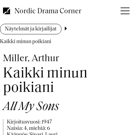
Hyppää
pääsisältöön
Nordic Drama Corner
Murupolku
Näytelmät ja kirjailijat
Kaikki minun poikiani
Miller, Arthur
Kaikki minun
poikiani
All My Sons
Kirjoitusvuosi:
1947
Naisia: 4, miehiä: 6
Käännös: Sipari, Lauri