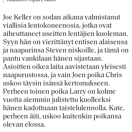
Joe Keller on sodan aikana valmistanut
viallisia lentokoneenosia, jotka ovat
aiheuttaneet useitten lentäjien kuoleman.
Syyn hän on vierittänyt entisen alaisensa
ja naapurinsa Steven niskoille, ja tämä on
pantu vankilaan hänen sijastaan.
Asioitten oikea laita aavistetaan yleisesti
naapurustossa, ja vain Joen poika Chris
uskoo täysin isänsä kertomukseen.
Perheen toinen poika Larry on kolme
vuotta aiemmin julistettu kuolleeksi
hänen kadottuaan taistelulennolla. Kate,
perheen äiti, uskoo kuitenkin poikansa
olevan elossa.