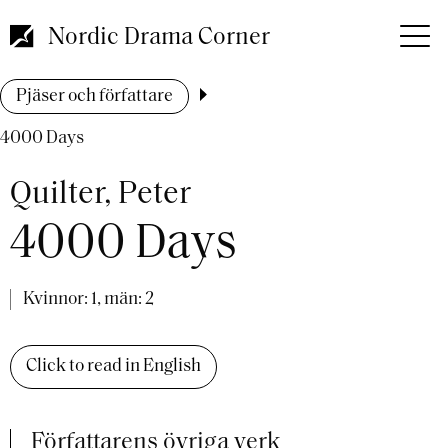
Hoppa
till
Nordic Drama Corner
huvudinnehåll
Länkstig
Pjäser och författare
4000 Days
Quilter, Peter
4000 Days
Kvinnor: 1, män: 2
Click to read in English
Författarens övriga verk