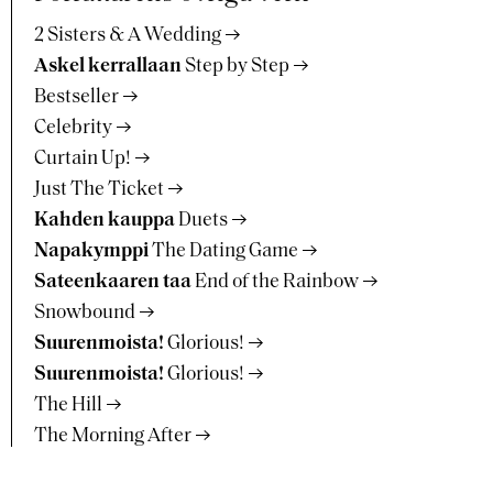
2 Sisters & A Wedding
Askel kerrallaan
Step by Step
Bestseller
Celebrity
Curtain Up!
Just The Ticket
Kahden kauppa
Duets
Napakymppi
The Dating Game
Sateenkaaren taa
End of the Rainbow
Snowbound
Suurenmoista!
Glorious!
Suurenmoista!
Glorious!
The Hill
The Morning After