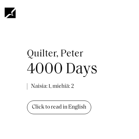
Hyppää
pääsisältöön
Murupolku
Quilter, Peter
4000 Days
Naisia: 1, miehiä: 2
Click to read in English