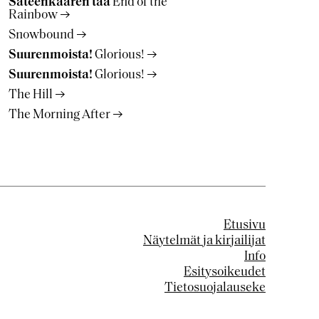
Sateenkaaren taa
End of the
Rainbow
Snowbound
Suurenmoista!
Glorious!
Suurenmoista!
Glorious!
The Hill
The Morning After
Etusivu
Näytelmät ja kirjailijat
Info
Esitysoikeudet
Tietosuojalauseke