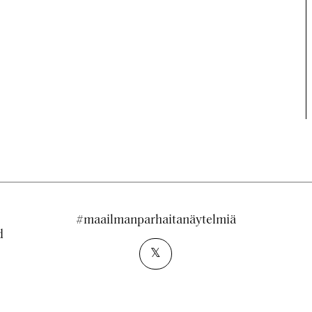
#maailmanparhaitanäytelmiä
d
𝕏