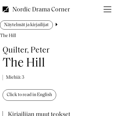
Hyppää
pääsisältöön
Nordic Drama Corner
Murupolku
Näytelmät ja kirjailijat
The Hill
Quilter, Peter
The Hill
Miehiä: 3
Click to read in English
Kirjailijan muut teokset