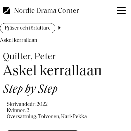
Hoppa
till
Nordic Drama Corner
huvudinnehåll
Länkstig
Pjäser och författare
Askel kerrallaan
Quilter, Peter
Askel kerrallaan
Step by Step
Skrivandeår:
2022
Kvinnor: 3
Översättning: Toivonen, Kari-Pekka