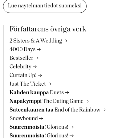
Lue näytelmän tiedot suomeksi
Författarens övriga verk
2 Sisters & A Wedding
4000 Days
Bestseller
Celebrity
Curtain Up!
Just The Ticket
Kahden kauppa
Duets
Napakymppi
The Dating Game
Sateenkaaren taa
End of the Rainbow
Snowbound
Suurenmoista!
Glorious!
Suurenmoista!
Glorious!