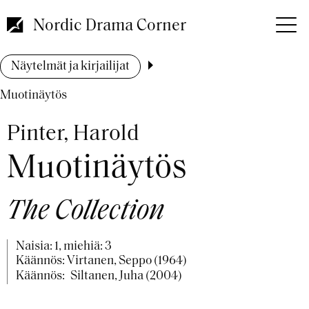
Hyppää
pääsisältöön
Nordic Drama Corner
Murupolku
Näytelmät ja kirjailijat
Muotinäytös
Pinter, Harold
Muotinäytös
The Collection
Naisia: 1, miehiä: 3
Käännös: Virtanen, Seppo (1964)
Käännös:
Siltanen, Juha (2004)