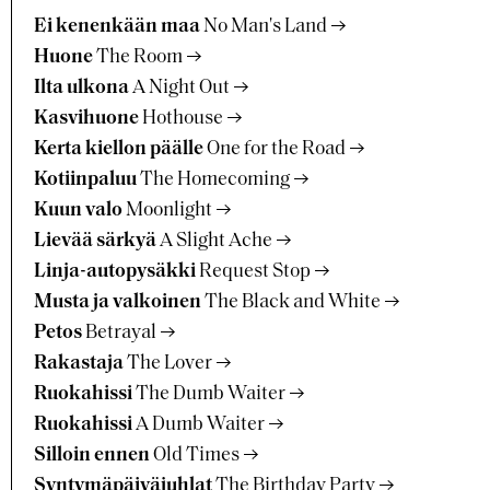
Ei kenenkään maa
No Man's Land
Huone
The Room
Ilta ulkona
A Night Out
Kasvihuone
Hothouse
Kerta kiellon päälle
One for the Road
Kotiinpaluu
The Homecoming
Kuun valo
Moonlight
Lievää särkyä
A Slight Ache
Linja-autopysäkki
Request Stop
Musta ja valkoinen
The Black and White
Petos
Betrayal
Rakastaja
The Lover
Ruokahissi
The Dumb Waiter
Ruokahissi
A Dumb Waiter
Silloin ennen
Old Times
Syntymäpäiväjuhlat
The Birthday Party