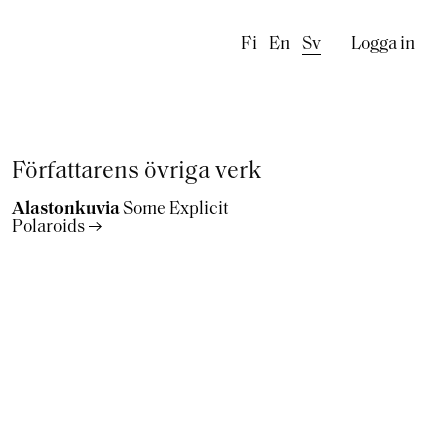
Käyttäj
Fi
En
Sv
Logga in
Författarens övriga verk
Alastonkuvia
Some Explicit
Polaroids