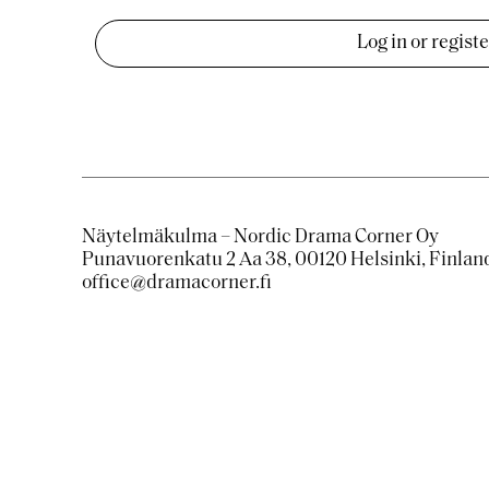
Log in or regist
Näytelmäkulma – Nordic Drama Corner Oy
Punavuorenkatu 2 Aa 38, 00120 Helsinki, Finlan
office@dramacorner.fi