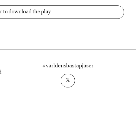
er to download the play
#världensbästapjäser
d
𝕏