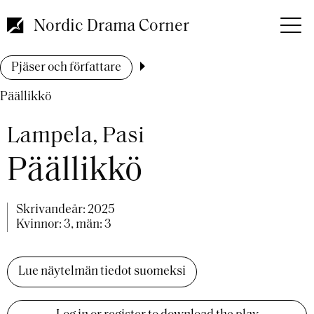
Hoppa
till
Nordic Drama Corner
huvudinnehåll
Länkstig
Pjäser och författare
Päällikkö
Lampela, Pasi
Päällikkö
Skrivandeår:
2025
Kvinnor: 3, män: 3
Lue näytelmän tiedot suomeksi