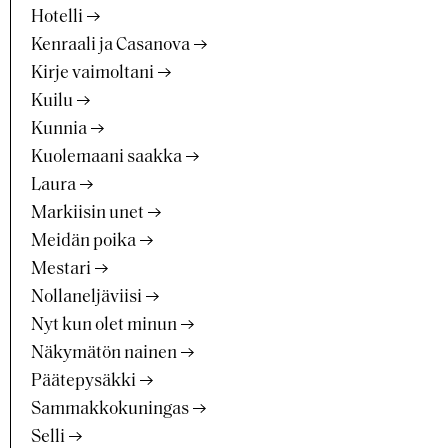
Hotelli
Kenraali ja Casanova
Kirje vaimoltani
Kuilu
Kunnia
Kuolemaani saakka
Laura
Markiisin unet
Meidän poika
Mestari
Nollaneljäviisi
Nyt kun olet minun
Näkymätön nainen
Päätepysäkki
Sammakkokuningas
Selli