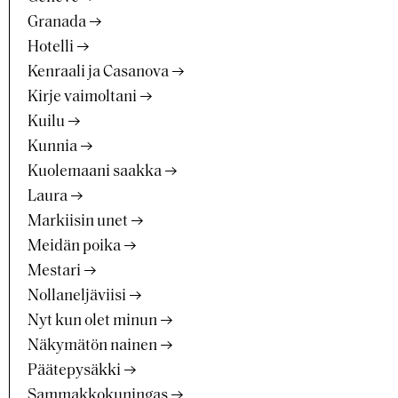
Granada
Hotelli
Kenraali ja Casanova
Kirje vaimoltani
Kuilu
Kunnia
Kuolemaani saakka
Laura
Markiisin unet
Meidän poika
Mestari
Nollaneljäviisi
Nyt kun olet minun
Näkymätön nainen
Päätepysäkki
Sammakkokuningas