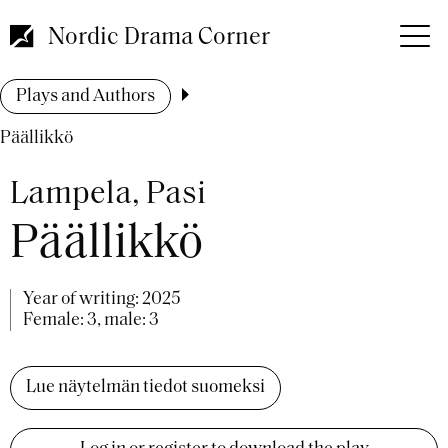
Skip
to
Nordic Drama Corner
main
content
Breadcrumb
Plays and Authors
Päällikkö
Lampela, Pasi
Päällikkö
Year of writing:
2025
Female: 3, male: 3
Lue näytelmän tiedot suomeksi