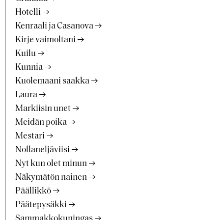
Hotelli
Kenraali ja Casanova
Kirje vaimoltani
Kuilu
Kunnia
Kuolemaani saakka
Laura
Markiisin unet
Meidän poika
Mestari
Nollaneljäviisi
Nyt kun olet minun
Näkymätön nainen
Päällikkö
Päätepysäkki
Sammakkokuningas