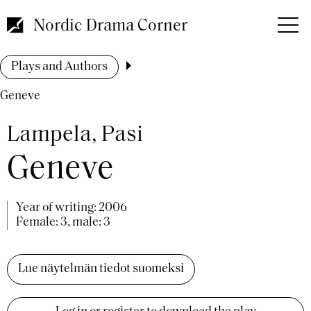
Skip
to
Nordic Drama Corner
main
content
Breadcrumb
Plays and Authors
Geneve
Lampela, Pasi
Geneve
Year of writing:
2006
Female: 3, male: 3
Lue näytelmän tiedot suomeksi