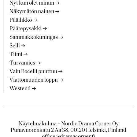
Nyt kun olet minun
Näkymätön nainen
Päällikkö
Päätepysäkki
Sammakkokuningas
Selli
Tiimi
Turvamies
Vain Bocelli puuttuu
Viattomuuden loppu
Westend
Näytelmäkulma – Nordic Drama Corner Oy
Punavuorenkatu 2 Aa 38, 00120 Helsinki, Finland
office@dramacorner.fi