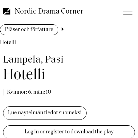
Hoppa
till
Nordic Drama Corner
huvudinnehåll
Länkstig
Pjäser och författare
Hotelli
Lampela, Pasi
Hotelli
Kvinnor: 6, män: 10
Lue näytelmän tiedot suomeksi
Log in or register to download the play