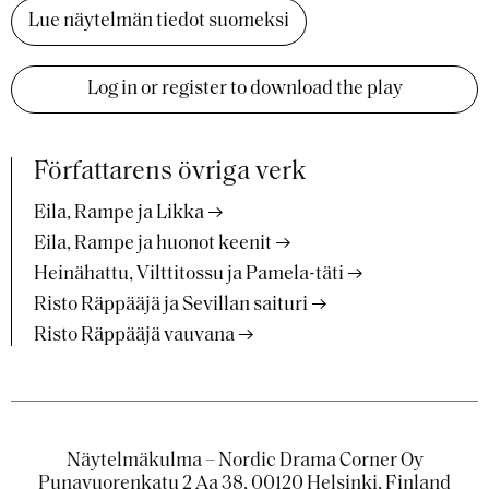
Lue näytelmän tiedot suomeksi
Log in or register to download the play
Författarens övriga verk
Eila, Rampe ja Likka
Eila, Rampe ja huonot keenit
Heinähattu, Vilttitossu ja Pamela-täti
Risto Räppääjä ja Sevillan saituri
Risto Räppääjä vauvana
Näytelmäkulma – Nordic Drama Corner Oy
Punavuorenkatu 2 Aa 38, 00120 Helsinki, Finland