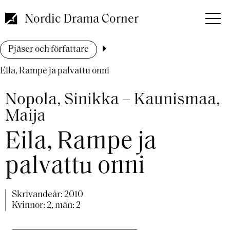
Hoppa
till
Nordic Drama Corner
huvudinnehåll
Länkstig
Pjäser och författare
Eila, Rampe ja palvattu onni
Nopola, Sinikka – Kaunismaa,
Maija
Eila, Rampe ja
palvattu onni
Skrivandeår:
2010
Kvinnor: 2, män: 2