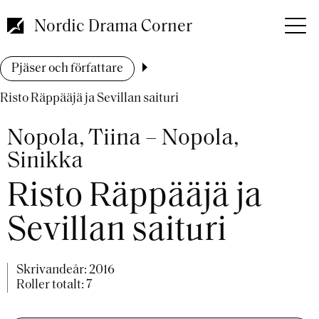
Hoppa
till
Nordic Drama Corner
huvudinnehåll
Länkstig
Pjäser och författare
Risto Räppääjä ja Sevillan saituri
Nopola, Tiina – Nopola,
Sinikka
Risto Räppääjä ja
Sevillan saituri
Skrivandeår:
2016
Roller totalt: 7