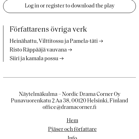
Log in or register to download the play
Författarens övriga verk
Heinähattu, Vilttitossu ja Pamela-täti
Risto Räppääjä vauvana
Siiri ja kamala possu
Näytelmäkulma – Nordic Drama Corner Oy
Punavuorenkatu 2 Aa 38, 00120 Helsinki, Finland
office@dramacorner.fi
Hem
Pjäser och författare
Info