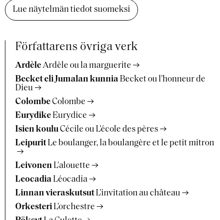
Lue näytelmän tiedot suomeksi
Författarens övriga verk
Ardèle
Ardèle ou la marguerite
Becket eli Jumalan kunnia
Becket ou l'honneur de
Dieu
Colombe
Colombe
Eurydike
Eurydice
Isien koulu
Cécile ou L'école des pères
Leipurit
Le boulanger, la boulangère et le petit mitron
Leivonen
L'alouette
Leocadia
Léocadia
Linnan vieraskutsut
L'invitation au château
Orkesteri
L'orchestre