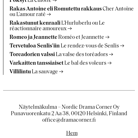
Pöksyt
La Culotte
Rakas Antoine eli Romutettu rakkaus
Cher Antoine
ou L'amour raté
Rakastunut kenraali
L'Hurluberlu ou Le
réactionnaire amoureux
Romeo ja Jeannette
Roméo et Jeannette
Tervetuloa Senlis'iin
Le rendez-vous de Senlis
Toreadorien valssi
La valse des toréadors
Varkaitten tanssiaiset
Le bal des voleurs
Villilintu
La sauvage
Näytelmäkulma – Nordic Drama Corner Oy
Punavuorenkatu 2 Aa 38, 00120 Helsinki, Finland
office@dramacorner.fi
Hem