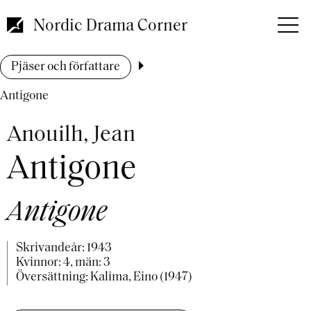
Hoppa
till
Nordic Drama Corner
huvudinnehåll
Länkstig
Pjäser och författare
Antigone
Anouilh, Jean
Antigone
Antigone
Skrivandeår:
1943
Kvinnor: 4, män: 3
Översättning: Kalima, Eino (1947)