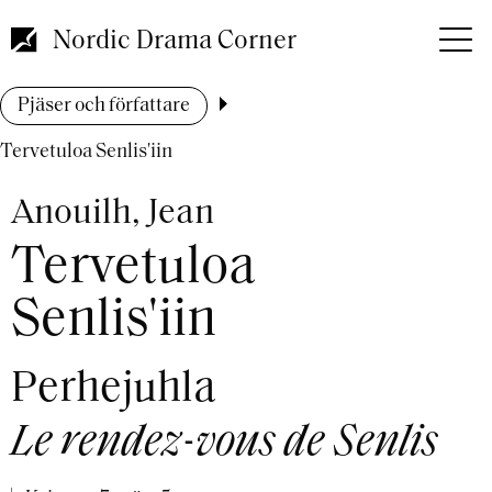
Hoppa
till
Nordic Drama Corner
huvudinnehåll
Länkstig
Pjäser och författare
Tervetuloa Senlis'iin
Anouilh, Jean
Tervetuloa
Senlis'iin
Perhejuhla
Le rendez-vous de Senlis