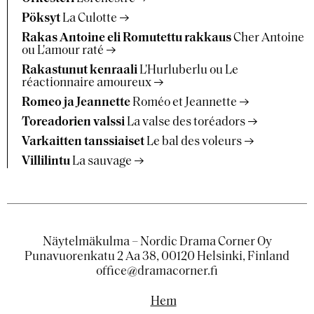
Pöksyt
La Culotte
Rakas Antoine eli Romutettu rakkaus
Cher Antoine
ou L'amour raté
Rakastunut kenraali
L'Hurluberlu ou Le
réactionnaire amoureux
Romeo ja Jeannette
Roméo et Jeannette
Toreadorien valssi
La valse des toréadors
Varkaitten tanssiaiset
Le bal des voleurs
Villilintu
La sauvage
Näytelmäkulma – Nordic Drama Corner Oy
Punavuorenkatu 2 Aa 38, 00120 Helsinki, Finland
office@dramacorner.fi
Hem