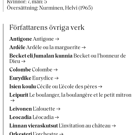
Kvinnor: 7, män: 5
Översättning: Nurminen, Helvi (1965)
Författarens övriga verk
Antigone
Antigone
Ardèle
Ardèle ou la marguerite
Becket eli Jumalan kunnia
Becket ou l'honneur de
Dieu
Colombe
Colombe
Eurydike
Eurydice
Isien koulu
Cécile ou L'école des pères
Leipurit
Le boulanger, la boulangère et le petit mitron
Leivonen
L'alouette
Leocadia
Léocadia
Linnan vieraskutsut
L'invitation au château
Orkesteri
L'orchestre