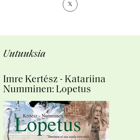
𝕏
Uutuuksia
Imre Kertész - Katariina
Numminen: Lopetus