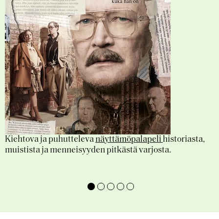
U
k
Kiehtova ja puhutteleva
näyttämöpalapeli
historiasta,
muistista ja menneisyyden pitkästä varjosta.