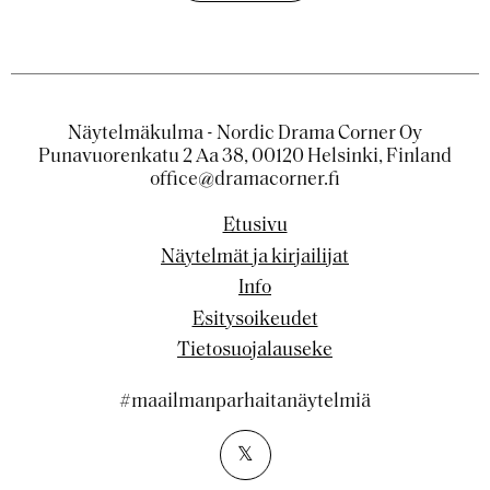
Näytelmäkulma - Nordic Drama Corner Oy
Punavuorenkatu 2 Aa 38, 00120 Helsinki, Finland
office@dramacorner.fi
Etusivu
Näytelmät ja kirjailijat
Info
Esitysoikeudet
Tietosuojalauseke
#maailmanparhaitanäytelmiä
𝕏