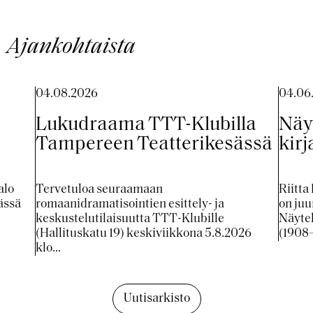
Ajankohtaista
04.08.2026
04.06
Lukudraama TTT-Klubilla
Näy
Tampereen Teatterikesässä
kirj
alo
Tervetuloa seuraamaan
Riitta
ässä
romaanidramatisointien esittely- ja
on ju
keskustelutilaisuutta TTT-Klubille
Näytel
(Hallituskatu 19) keskiviikkona 5.8.2026
(1908–1
klo...
Uutisarkisto