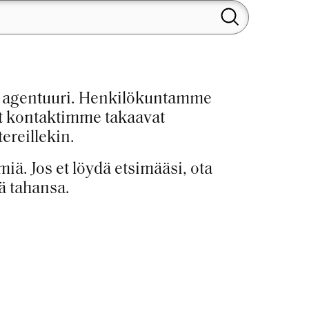
n agentuuri. Henkilökuntamme
et kontaktimme takaavat
tereillekin.
ä. Jos et löydä etsimääsi, ota
tä tahansa.