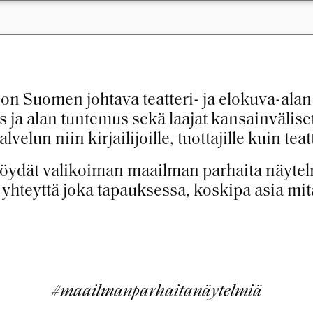
n Suomen johtava teatteri- ja elokuva-ala
ja alan tuntemus sekä laajat kansainvälis
velun niin kirjailijoille, tuottajille kuin teat
öydät valikoiman maailman parhaita näytelmi
a yhteyttä joka tapauksessa, koskipa asia mi
#maailmanparhaitanäytelmiä