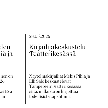
28.05.2026
den
Kirjailijakeskustelu
iä ja
Teatterikesässä
inen on
Näytelmäkirjailiat Mehis Pihla ja
026
Elli Salo keskustelevat
Tampereen Teatterikesässä
ksi Eva
siitä, millaista on kirjoittaa
nin
todellisista tapahtumi...