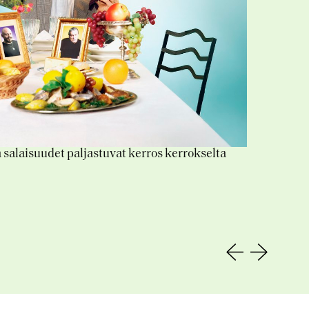
En 
fär
a s
alaisuudet paljastuvat kerros kerrokselta