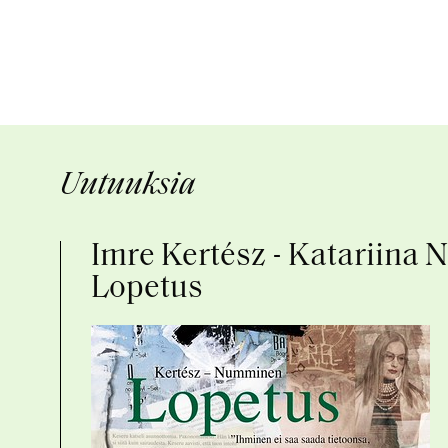
Uutuuksia
Imre Kertész - Katariina
Lopetus