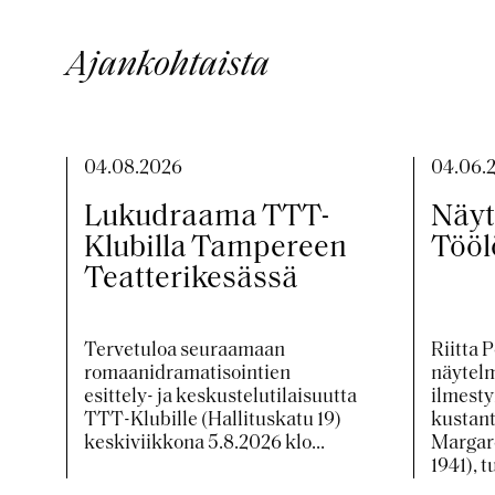
Ajankohtaista
04.08.2026
04.06.
Lukudraama TTT-
Näyt
Klubilla Tampereen
Tööl
Teatterikesässä
Tervetuloa seuraamaan
Riitta 
romaanidramatisointien
näytelm
esittely- ja keskustelutilaisuutta
ilmest
TTT-Klubille (Hallituskatu 19)
kustan
keskiviikkona 5.8.2026 klo...
Margare
1941), tu