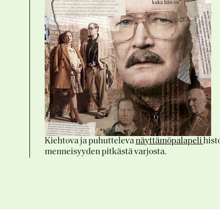
an
Kiehtova ja puhutteleva
näyttämöpalapeli
hist
menneisyyden pitkästä varjosta.