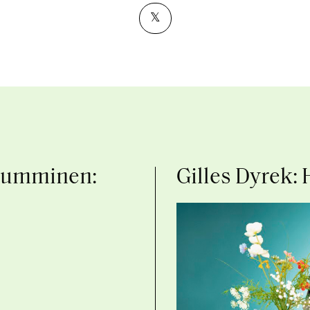
𝕏
 Numminen:
Gilles Dyrek