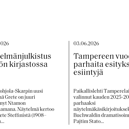
2026
03.06.2026
elmänjulkistus
Tampereen vuo
ön kirjastossa
parhaita esityks
esiintyjä
Pohjola-Skarpin uusi
Paikallislehti Tamperela
ä Grete on juuri
valinnut kauden 2025-2
ynyt Ntamon
parhaaksi
tamana. Näytelmä kertoo
näytelmäkäsikirjoitukse
te Steffinistä (1908–
Buchwaldin dramatisoin
...
Pajtim Stato...