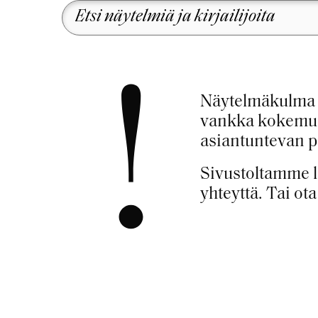
!
Näytelmäkulma o
vankka kokemus 
asiantuntevan pal
Sivustoltamme l
yhteyttä. Tai ot