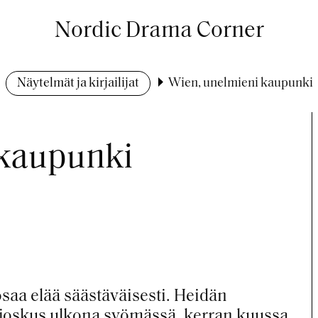
Nordic Drama Corner
Näytelmät ja kirjailijat
Wien, unelmieni kaupunki
 kaupunki
osaa elää säästäväisesti. Heidän
, joskus ulkona syömässä, kerran kuussa