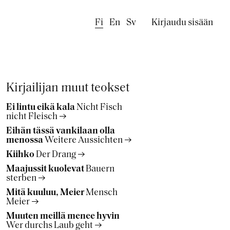
Käyttäjäval
Fi
En
Sv
Kirjaudu sisään
Kirjailijan muut teokset
Ei lintu eikä kala
Nicht Fisch
nicht Fleisch
Eihän tässä vankilaan olla
menossa
Weitere Aussichten
Kiihko
Der Drang
Maajussit kuolevat
Bauern
sterben
Mitä kuuluu, Meier
Mensch
Meier
Muuten meillä menee hyvin
Wer durchs Laub geht