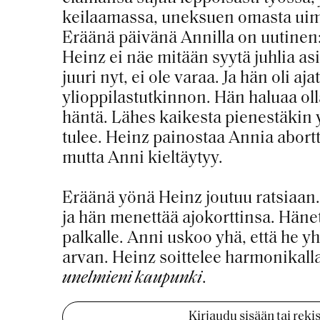
keilaamassa, uneksuen omasta uima-
Eräänä päivänä Annilla on uutinen:
Heinz ei näe mitään syytä juhlia as
juuri nyt, ei ole varaa. Ja hän oli aja
ylioppilastutkinnon. Hän haluaa olla
häntä. Lähes kaikesta pienestäkin y
tulee. Heinz painostaa Annia abortti
mutta Anni kieltäytyy.
Eräänä yönä Heinz joutuu ratsiaan.
ja hän menettää ajokorttinsa. Häne
palkalle. Anni uskoo yhä, että he y
arvan. Heinz soittelee harmonikal
unelmieni kaupunki
.
Kirjaudu sisään tai rek