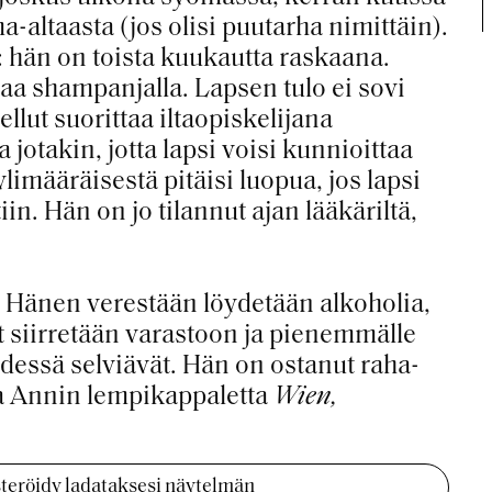
altaasta (jos olisi puutarha nimittäin).
 hän on toista kuukautta raskaana.
iaa shampanjalla. Lapsen tulo ei sovi
tellut suorittaa iltaopiskelijana
 jotakin, jotta lapsi voisi kunnioittaa
limääräisestä pitäisi luopua, jos lapsi
in. Hän on jo tilannut ajan lääkäriltä,
 Hänen verestään löydetään alkoholia,
t siirretään varastoon ja pienemmälle
hdessä selviävät. Hän on ostanut raha-
la Annin lempikappaletta
Wien,
isteröidy ladataksesi näytelmän