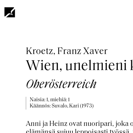
Hyppää
pääsisältöön
Murupolku
Kroetz, Franz Xaver
Wien, unelmieni
Oberösterreich
Naisia: 1, miehiä: 1
Käännös: Suvalo, Kari (1973)
Anni ja Heinz ovat nuoripari, joka 
elämänsä sujuu leppoisasti työssä