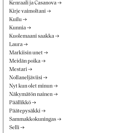
Kenraali ja Casanova
Kirje vaimoltani
Kuilu
Kunnia
Kuolemaani saakka
Laura
Markiisin unet
Meidän poika
Mestari
Nollaneljäviisi
Nyt kun olet minun
Näkymätön nainen
Päällikkö
Päätepysäkki
Sammakkokuningas
Selli