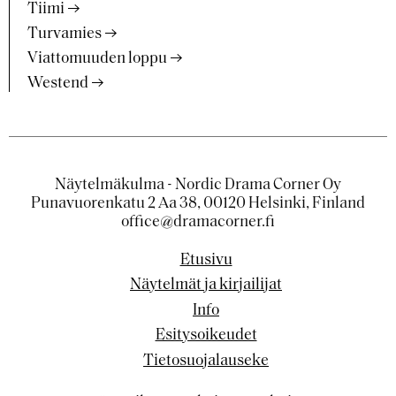
Tiimi
Turvamies
Viattomuuden loppu
Westend
Näytelmäkulma - Nordic Drama Corner Oy
Punavuorenkatu 2 Aa 38, 00120 Helsinki, Finland
office@dramacorner.fi
Etusivu
Näytelmät ja kirjailijat
Info
Esitysoikeudet
Tietosuojalauseke