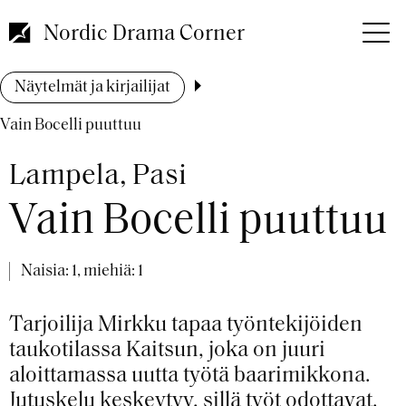
Hyppää
pääsisältöön
Nordic Drama Corner
Murupolku
Näytelmät ja kirjailijat
Vain Bocelli puuttuu
Lampela, Pasi
Vain Bocelli puuttuu
Naisia: 1, miehiä: 1
Tarjoilija Mirkku tapaa työntekijöiden
taukotilassa Kaitsun, joka on juuri
aloittamassa uutta työtä baarimikkona.
Jutuskelu keskeytyy, sillä työt odottavat.