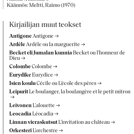
Käännös: Meltti, Raimo (1970)
Kirjailijan muut teokset
Antigone
Antigone
Ardèle
Ardèle ou la marguerite
Becket eli Jumalan kunnia
Becket ou l'honneur de
Dieu
Colombe
Colombe
Eurydike
Eurydice
Isien koulu
Cécile ou L'école des pères
Leipurit
Le boulanger, la boulangère et le petit mitron
Leivonen
L'alouette
Leocadia
Léocadia
Linnan vieraskutsut
L'invitation au château
Orkesteri
L'orchestre