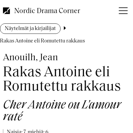
Hyppää
pääsisältöön
Nordic Drama Corner
Murupolku
Näytelmät ja kirjailijat
Rakas Antoine eli Romutettu rakkaus
Anouilh, Jean
Rakas Antoine eli
Romutettu rakkaus
Cher Antoine ou L'amour
raté
Naisia: 7, miehiä: 6