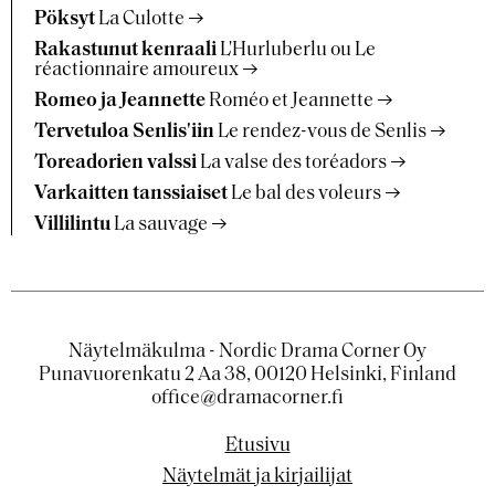
Pöksyt
La Culotte
Rakastunut kenraali
L'Hurluberlu ou Le
réactionnaire amoureux
Romeo ja Jeannette
Roméo et Jeannette
Tervetuloa Senlis'iin
Le rendez-vous de Senlis
Toreadorien valssi
La valse des toréadors
Varkaitten tanssiaiset
Le bal des voleurs
Villilintu
La sauvage
Näytelmäkulma - Nordic Drama Corner Oy
Punavuorenkatu 2 Aa 38, 00120 Helsinki, Finland
office@dramacorner.fi
Etusivu
Näytelmät ja kirjailijat