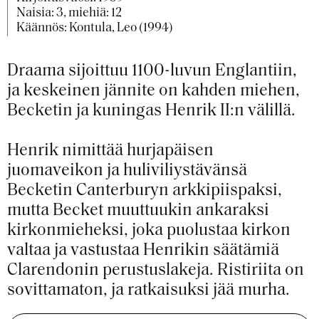
Naisia: 3, miehiä: 12
Käännös: Kontula, Leo (1994)
Draama sijoittuu 1100-luvun Englantiin,
ja keskeinen jännite on kahden miehen,
Becketin ja kuningas Henrik II:n välillä.
Henrik nimittää hurjapäisen
juomaveikon ja huliviliystävänsä
Becketin Canterburyn arkkipiispaksi,
mutta Becket muuttuukin ankaraksi
kirkonmieheksi, joka puolustaa kirkon
valtaa ja vastustaa Henrikin säätämiä
Clarendonin perustuslakeja. Ristiriita on
sovittamaton, ja ratkaisuksi jää murha.