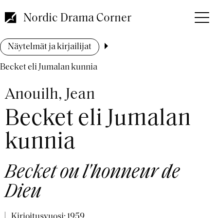
Hyppää
pääsisältöön
Nordic Drama Corner
Murupolku
Näytelmät ja kirjailijat
Becket eli Jumalan kunnia
Anouilh, Jean
Becket eli Jumalan
kunnia
Becket ou l'honneur de
Dieu
Kirjoitusvuosi:
1959