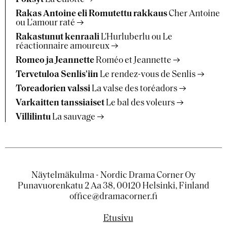
Rakas Antoine eli Romutettu rakkaus
Cher Antoine
ou L'amour raté
Rakastunut kenraali
L'Hurluberlu ou Le
réactionnaire amoureux
Romeo ja Jeannette
Roméo et Jeannette
Tervetuloa Senlis'iin
Le rendez-vous de Senlis
Toreadorien valssi
La valse des toréadors
Varkaitten tanssiaiset
Le bal des voleurs
Villilintu
La sauvage
Näytelmäkulma - Nordic Drama Corner Oy
Punavuorenkatu 2 Aa 38, 00120 Helsinki, Finland
office@dramacorner.fi
Etusivu