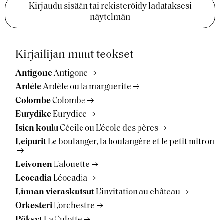
Kirjaudu sisään tai rekisteröidy ladataksesi
näytelmän
Kirjailijan muut teokset
Antigone
Antigone
Ardèle
Ardèle ou la marguerite
Colombe
Colombe
Eurydike
Eurydice
Isien koulu
Cécile ou L'école des pères
Leipurit
Le boulanger, la boulangère et le petit mitron
Leivonen
L'alouette
Leocadia
Léocadia
Linnan vieraskutsut
L'invitation au château
Orkesteri
L'orchestre
Pöksyt
La Culotte