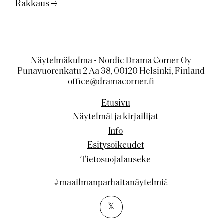
Rakkaus
Näytelmäkulma - Nordic Drama Corner Oy
Punavuorenkatu 2 Aa 38, 00120 Helsinki, Finland
office@dramacorner.fi
Etusivu
Näytelmät ja kirjailijat
Info
Esitysoikeudet
Tietosuojalauseke
#maailmanparhaitanäytelmiä
𝕏