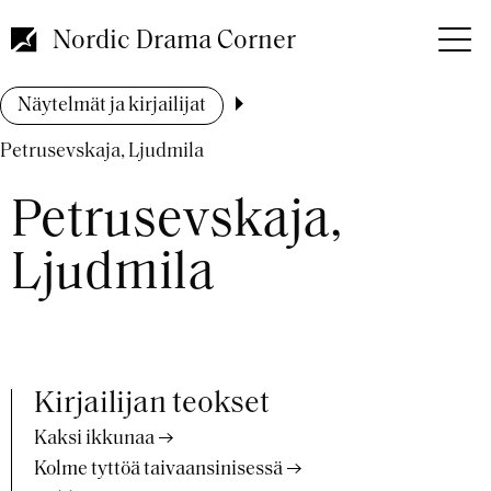
Hyppää
pääsisältöön
Nordic Drama Corner
Murupolku
Näytelmät ja kirjailijat
Petrusevskaja, Ljudmila
Petrusevskaja,
Ljudmila
Kirjailijan teokset
Kaksi ikkunaa
Kolme tyttöä taivaansinisessä