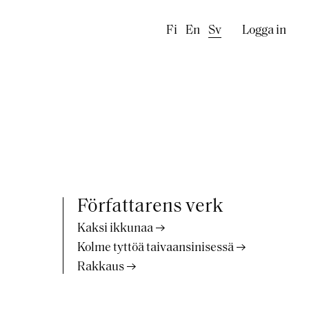
Käyttäj
Fi
En
Sv
Logga in
Författarens verk
Kaksi ikkunaa
Kolme tyttöä taivaansinisessä
Rakkaus