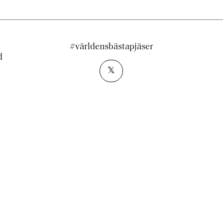
#världensbästapjäser
d
𝕏