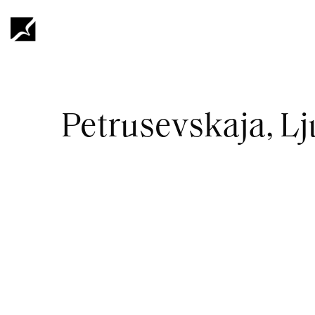
Hoppa
till
huvudinnehåll
Länkstig
Petrusevskaja, L