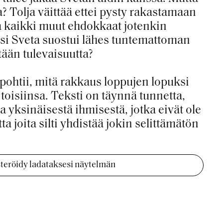
? Tolja väittää ettei pysty rakastamaan
a kaikki muut ehdokkaat jotenkin
ksi Sveta suostui lähes tuntemattoman
tään tulevaisuutta?
ohtii, mitä rakkaus loppujen lopuksi
toisiinsa. Teksti on täynnä tunnetta,
a yksinäisestä ihmisestä, jotka eivät ole
a joita silti yhdistää jokin selittämätön
isteröidy ladataksesi näytelmän