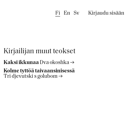
Käyttäjäval
Fi
En
Sv
Kirjaudu sisään
Kirjailijan muut teokset
Kaksi ikkunaa
Dva okoshka
Kolme tyttöä taivaansinisessä
Tri djevutski s golubom