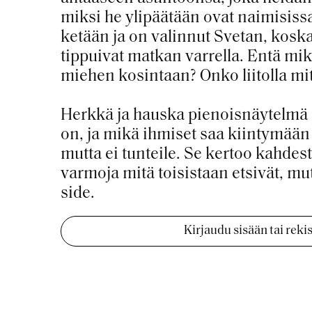
miksi he ylipäätään ovat naimisissa
ketään ja on valinnut Svetan, kosk
tippuivat matkan varrella. Entä mi
miehen kosintaan? Onko liitolla mi
Herkkä ja hauska pienoisnäytelmä p
on, ja mikä ihmiset saa kiintymään 
mutta ei tunteile. Se kertoo kahdest
varmoja mitä toisistaan etsivät, mutt
side.
Kirjaudu sisään tai rek