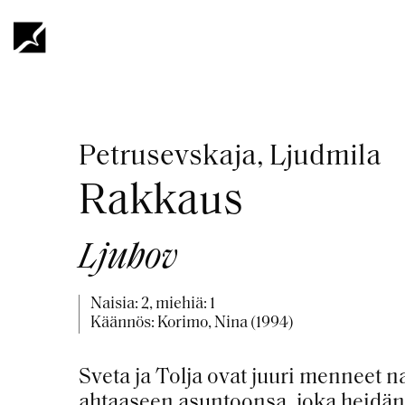
Hyppää
pääsisältöön
Murupolku
Petrusevskaja, Ljudmila
Rakkaus
Ljubov
Naisia: 2, miehiä: 1
Käännös: Korimo, Nina (1994)
Sveta ja Tolja ovat juuri menneet n
ahtaaseen asuntoonsa, joka heidän 