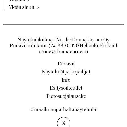
Yksin sinun
Näytelmäkulma - Nordic Drama Corner Oy
Punavuorenkatu 2 Aa 38, 00120 Helsinki, Finland
office@dramacorner.fi
Etusivu
Näytelmät ja kirjailijat
Info
Esitysoikeudet
Tietosuojalauseke
#maailmanparhaitanäytelmiä
𝕏