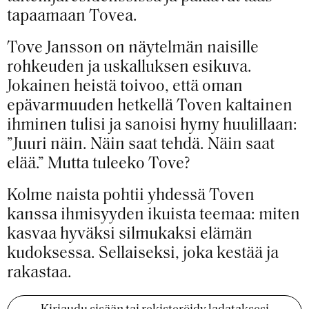
tapaamaan Tovea.
Tove Jansson on näytelmän naisille
rohkeuden ja uskalluksen esikuva.
Jokainen heistä toivoo, että oman
epävarmuuden hetkellä Toven kaltainen
ihminen tulisi ja sanoisi hymy huulillaan:
”Juuri näin. Näin saat tehdä. Näin saat
elää.” Mutta tuleeko Tove?
Kolme naista pohtii yhdessä Toven
kanssa ihmisyyden ikuista teemaa: miten
kasvaa hyväksi silmukaksi elämän
kudoksessa. Sellaiseksi, joka kestää ja
rakastaa.