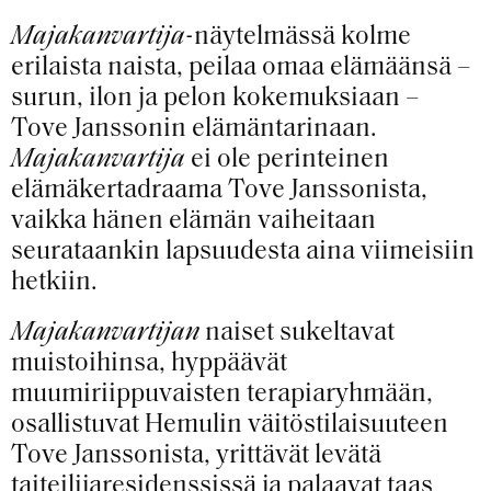
Majakanvartija
-näytelmässä kolme
erilaista naista, peilaa omaa elämäänsä –
surun, ilon ja pelon kokemuksiaan –
Tove Janssonin elämäntarinaan.
Majakanvartija
ei ole perinteinen
elämäkertadraama Tove Janssonista,
vaikka hänen elämän vaiheitaan
seurataankin lapsuudesta aina viimeisiin
hetkiin.
Majakanvartijan
naiset sukeltavat
muistoihinsa, hyppäävät
muumiriippuvaisten terapiaryhmään,
osallistuvat Hemulin väitöstilaisuuteen
Tove Janssonista, yrittävät levätä
taiteilijaresidenssissä ja palaavat taas