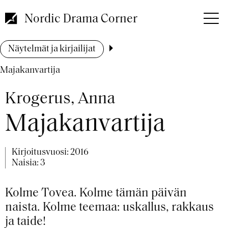
Hyppää
pääsisältöön
Nordic Drama Corner
Murupolku
Näytelmät ja kirjailijat
Majakanvartija
Krogerus, Anna
Majakanvartija
Kirjoitusvuosi:
2016
Naisia: 3
Kolme Tovea. Kolme tämän päivän
naista. Kolme teemaa: uskallus, rakkaus
ja taide!