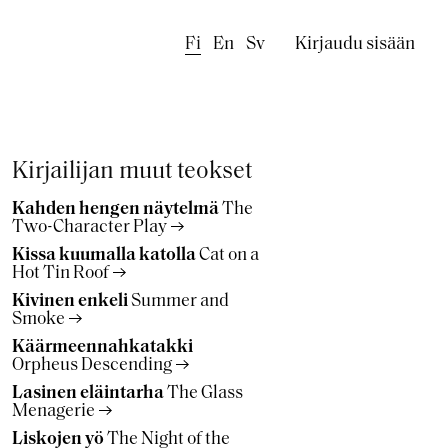
Käyttäjäval
Fi
En
Sv
Kirjaudu sisään
Kirjailijan muut teokset
Kahden hengen näytelmä
The
Two-Character Play
Kissa kuumalla katolla
Cat on a
Hot Tin Roof
Kivinen enkeli
Summer and
Smoke
Käärmeennahkatakki
Orpheus Descending
Lasinen eläintarha
The Glass
Menagerie
Liskojen yö
The Night of the