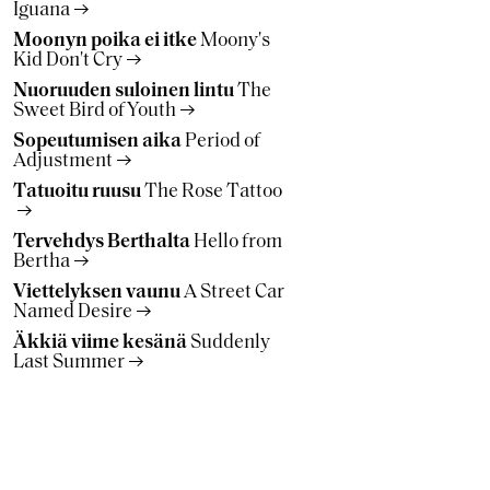
Iguana
Moonyn poika ei itke
Moony's
Kid Don't Cry
Nuoruuden suloinen lintu
The
Sweet Bird of Youth
Sopeutumisen aika
Period of
Adjustment
Tatuoitu ruusu
The Rose Tattoo
Tervehdys Berthalta
Hello from
Bertha
Viettelyksen vaunu
A Street Car
Named Desire
Äkkiä viime kesänä
Suddenly
Last Summer