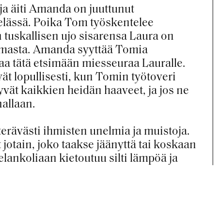
 ja äiti Amanda on juuttunut
lässä. Poika Tom työskentelee
tuskallisen ujo sisarensa Laura on
ilmasta. Amanda syyttää Tomia
taa tätä etsimään miesseuraa Lauralle.
vät lopullisesti, kun Tomin työtoveri
yvät kaikkien heidän haaveet, ja jos ne
allaan.
terävästi ihmisten unelmia ja muistoja.
jotain, joko taakse jäänyttä tai koskaan
ankoliaan kietoutuu silti lämpöä ja