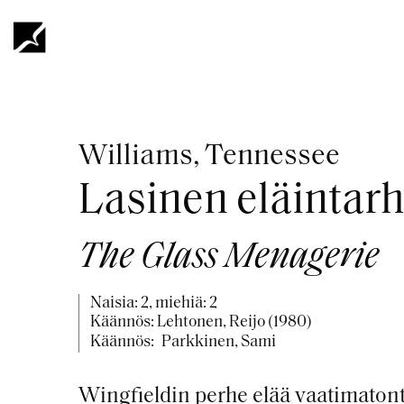
Hyppää
pääsisältöön
Murupolku
Williams, Tennessee
Lasinen eläintar
The Glass Menagerie
Naisia: 2, miehiä: 2
Käännös: Lehtonen, Reijo (1980)
Käännös:
Parkkinen, Sami
Wingfieldin perhe elää vaatimaton