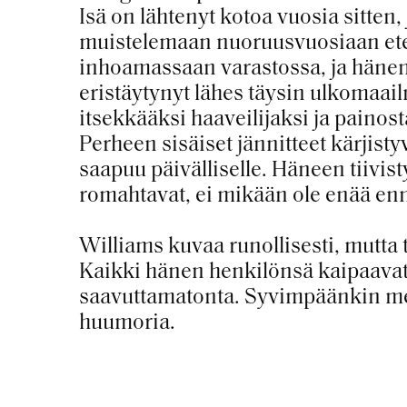
Isä on lähtenyt kotoa vuosia sitten,
muistelemaan nuoruusvuosiaan ete
inhoamassaan varastossa, ja hänen 
eristäytynyt lähes täysin ulkomaa
itsekkääksi haaveilijaksi ja painos
Perheen sisäiset jännitteet kärjisty
saapuu päivälliselle. Häneen tiivist
romahtavat, ei mikään ole enää enn
Williams kuvaa runollisesti, mutta 
Kaikki hänen henkilönsä kaipaavat 
saavuttamatonta. Syvimpäänkin mel
huumoria.