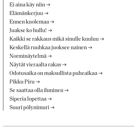
Ei aina käy niin
Elämänkerjuu
Ennen kuolemaa
Juakse ko hullu!
Kaikki se rakkaus mikä sinulle kuuluu
Keskellä ruuhkaa juoksee nainen
Norminäytelmä
Näytät vieraalta rakas
Odotusaika on maksullista puheaikaa
Pikku Piru
Se saattaa olla ihminen
Siperia lopettaa
Suuri pölynimuri