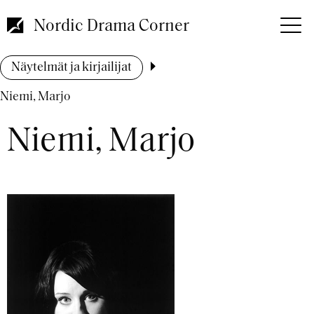
Hyppää
pääsisältöön
Nordic Drama Corner
Murupolku
Näytelmät ja kirjailijat
Niemi, Marjo
Niemi, Marjo