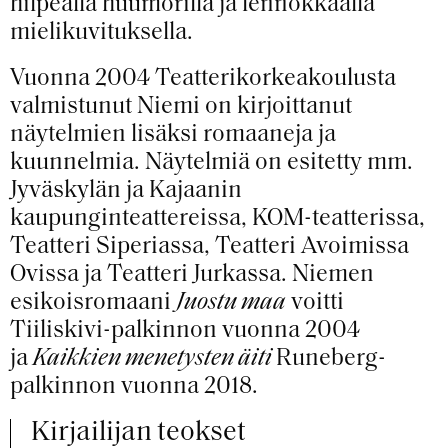
hilpeällä huumorilla ja lennokkaalla
mielikuvituksella.
Vuonna 2004 Teatterikorkeakoulusta
valmistunut Niemi on kirjoittanut
näytelmien lisäksi romaaneja ja
kuunnelmia. Näytelmiä on esitetty mm.
Jyväskylän ja Kajaanin
kaupunginteattereissa, KOM-teatterissa,
Teatteri Siperiassa, Teatteri Avoimissa
Ovissa ja Teatteri Jurkassa. Niemen
esikoisromaani
Juostu maa
voitti
Tiiliskivi-palkinnon vuonna 2004
ja
Kaikkien menetysten äiti
Runeberg-
palkinnon vuonna 2018.
Kirjailijan teokset