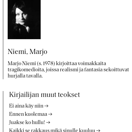
Niemi, Marjo
Marjo Niemi (s. 1978) kirjoittaa voimakkaita
tragikomedioita, joissa realismi ja fantasia sekoittuvat
hurjalla tavalla.
Kirjailijan muut teokset
Ei aina käy niin
Ennen kuolemaa
Juakse ko hullu!
Kaikki se rakkaus mikä sinulle kuuluu