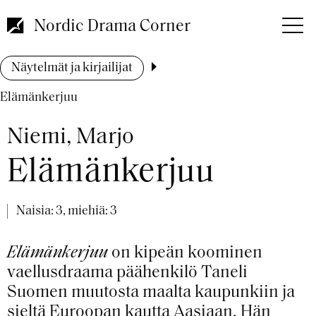
Hyppää
pääsisältöön
Nordic Drama Corner
Murupolku
Näytelmät ja kirjailijat
Elämänkerjuu
Niemi, Marjo
Elämänkerjuu
Naisia: 3, miehiä: 3
Elämänkerjuu
on kipeän koominen
vaellusdraama päähenkilö Taneli
Suomen muutosta maalta kaupunkiin ja
sieltä Euroopan kautta Aasiaan. Hän