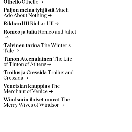
Othello
Othello
Paljon melua tyhjästä
Much
Ado About Nothing
Rikhard III
Richard III
Romeo ja Julia
Romeo and Juliet
Talvinen tarina
The Winter's
Tale
Timon Ateenalainen
The Life
of Timon of Athens
Troilus ja Cressida
Troilus and
Cressida
Venetsian kauppias
The
Merchant of Venice
Windsorin iloiset rouvat
The
Merry Wives of Windsor