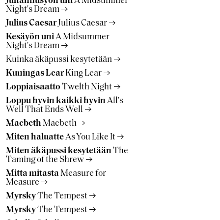
Juhannusyön uni
A Midsummer
Night's Dream
Julius Caesar
Julius Caesar
Kesäyön uni
A Midsummer
Night's Dream
Kuinka äkäpussi kesytetään
Kuningas Lear
King Lear
Loppiaisaatto
Twelth Night
Loppu hyvin kaikki hyvin
All's
Well That Ends Well
Macbeth
Macbeth
Miten haluatte
As You Like It
Miten äkäpussi kesytetään
The
Taming of the Shrew
Mitta mitasta
Measure for
Measure
Myrsky
The Tempest
Myrsky
The Tempest