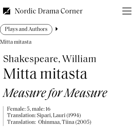
Skip
to
Nordic Drama Corner
main
content
Breadcrumb
Plays and Authors
Mitta mitasta
Shakespeare, William
Mitta mitasta
Measure for Measure
Female: 5, male: 16
Translation: Sipari, Lauri (1994)
Translation:
Ohinmaa, Tiina (2005)