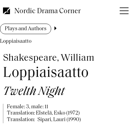
Skip
to
Nordic Drama Corner
main
content
Breadcrumb
Plays and Authors
Loppiaisaatto
Shakespeare, William
Loppiaisaatto
Twelth Night
Female: 3, male: 11
Translation: Elstelä, Esko (1972)
Translation:
Sipari, Lauri (1990)