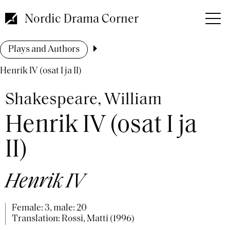
Skip
to
Nordic Drama Corner
main
content
Breadcrumb
Plays and Authors
Henrik IV (osat I ja II)
Shakespeare, William
Henrik IV (osat I ja
II)
Henrik IV
Female: 3, male: 20
Translation: Rossi, Matti (1996)