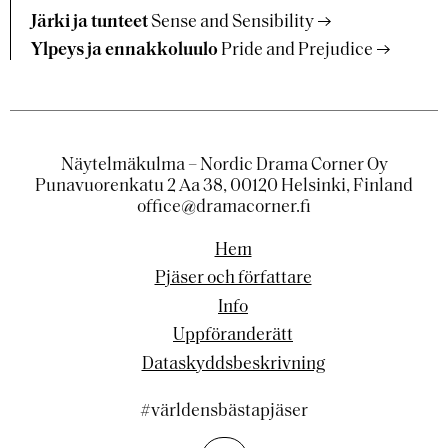
Järki ja tunteet
Sense and Sensibility
Ylpeys ja ennakkoluulo
Pride and Prejudice
Näytelmäkulma – Nordic Drama Corner Oy
Punavuorenkatu 2 Aa 38, 00120 Helsinki, Finland
office@dramacorner.fi
Hem
Pjäser och författare
Info
Uppföranderätt
Dataskyddsbeskrivning
#världensbästapjäser