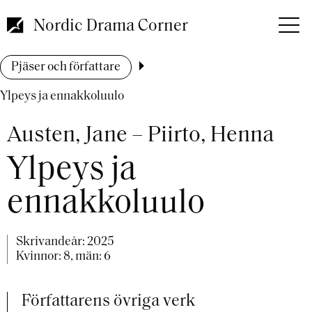
Hoppa
till
Nordic Drama Corner
huvudinnehåll
Länkstig
Pjäser och författare
Ylpeys ja ennakkoluulo
Austen, Jane – Piirto, Henna
Ylpeys ja
ennakkoluulo
Skrivandeår:
2025
Kvinnor: 8, män: 6
Författarens övriga verk