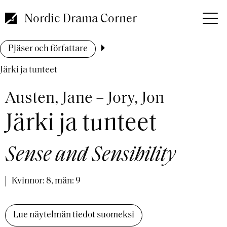
Hoppa
till
Nordic Drama Corner
huvudinnehåll
Länkstig
Pjäser och författare
Järki ja tunteet
Austen, Jane – Jory, Jon
Järki ja tunteet
Sense and Sensibility
Kvinnor: 8, män: 9
Lue näytelmän tiedot suomeksi