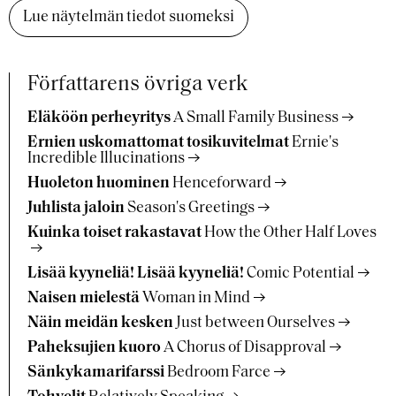
Lue näytelmän tiedot suomeksi
Författarens övriga verk
Eläköön perheyritys
A Small Family Business
Ernien uskomattomat tosikuvitelmat
Ernie's
Incredible Illucinations
Huoleton huominen
Henceforward
Juhlista jaloin
Season's Greetings
Kuinka toiset rakastavat
How the Other Half Loves
Lisää kyyneliä! Lisää kyyneliä!
Comic Potential
Naisen mielestä
Woman in Mind
Näin meidän kesken
Just between Ourselves
Paheksujien kuoro
A Chorus of Disapproval
Sänkykamarifarssi
Bedroom Farce