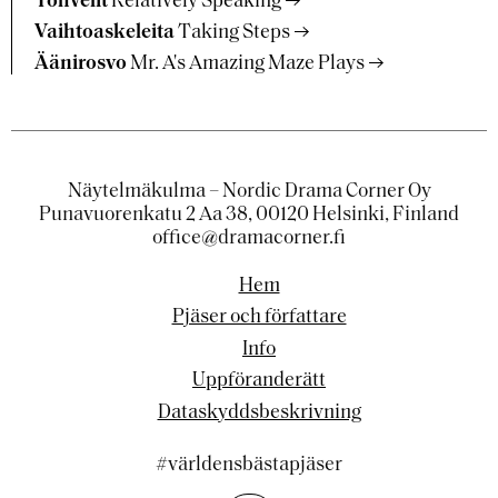
Tohvelit
Relatively Speaking
Vaihtoaskeleita
Taking Steps
Äänirosvo
Mr. A's Amazing Maze Plays
Näytelmäkulma – Nordic Drama Corner Oy
Punavuorenkatu 2 Aa 38, 00120 Helsinki, Finland
office@dramacorner.fi
Hem
Pjäser och författare
Info
Uppföranderätt
Dataskyddsbeskrivning
#världensbästapjäser