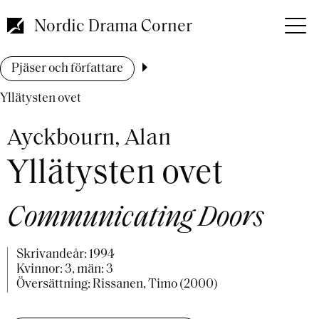
Hoppa
till
Nordic Drama Corner
huvudinnehåll
Länkstig
Pjäser och författare
Yllätysten ovet
Ayckbourn, Alan
Yllätysten ovet
Communicating Doors
Skrivandeår:
1994
Kvinnor: 3, män: 3
Översättning: Rissanen, Timo (2000)