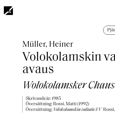
Hoppa
till
huvudinnehåll
Länkstig
Pjäs
Müller, Heiner
Volokolamskin val
avaus
Wolokolamsker Chausee
Skrivandeår:
1985
Översättning: Rossi, Matti (1992)
Översättning:
Volokolamskin valtatie I-V
Rossi,