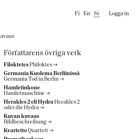
Käyttäj
Fi
En
Sv
Logga in
 avaus
Författarens övriga verk
Filoktetes
Philoktes
Germania Kuolema Berliinissä
Germania Tod in Berlin
Hamletinkone
Hamletmaschine
Herakles 2 eli Hydra
Herakles 2
oder die Hydra
Kuvan kuvaus
Bildbeschreibung
Kvartetto
Quartett