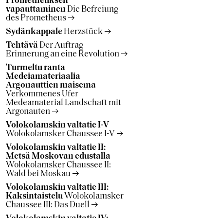
Prometheuksen
vapauttaminen
Die Befreiung
des Prometheus
Sydänkappale
Herzstück
Tehtävä
Der Auftrag –
Erinnerung an eine Revolution
Turmeltu ranta
Medeiamateriaalia
Argonauttien maisema
Verkommenes Ufer
Medeamaterial Landschaft mit
Argonauten
Volokolamskin valtatie I-V
Wolokolamsker Chaussee I-V
Volokolamskin valtatie II:
Metsä Moskovan edustalla
Wolokolamsker Chaussee II:
Wald bei Moskau
Volokolamskin valtatie III:
Kaksintaistelu
Wolokolamsker
Chaussee III: Das Duell