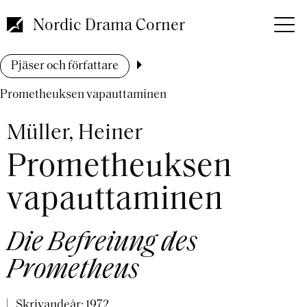
Hoppa
till
Nordic Drama Corner
huvudinnehåll
Länkstig
Pjäser och författare
Prometheuksen vapauttaminen
Müller, Heiner
Prometheuksen
vapauttaminen
Die Befreiung des
Prometheus
Skrivandeår:
1972