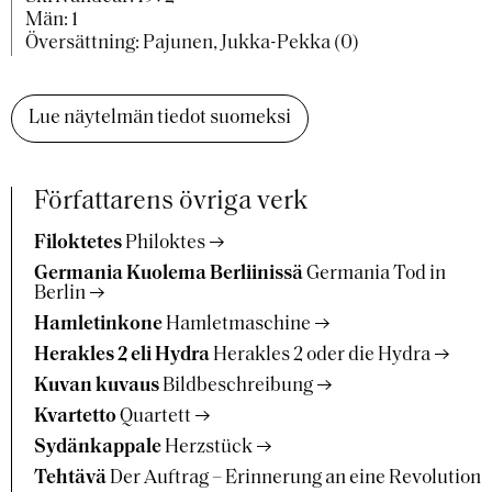
Män: 1
Översättning: Pajunen, Jukka-Pekka (0)
Lue näytelmän tiedot suomeksi
Författarens övriga verk
Filoktetes
Philoktes
Germania Kuolema Berliinissä
Germania Tod in
Berlin
Hamletinkone
Hamletmaschine
Herakles 2 eli Hydra
Herakles 2 oder die Hydra
Kuvan kuvaus
Bildbeschreibung
Kvartetto
Quartett
Sydänkappale
Herzstück
Tehtävä
Der Auftrag – Erinnerung an eine Revolution