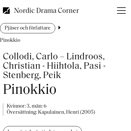
Hoppa
till
Nordic Drama Corner
huvudinnehåll
Länkstig
Pjäser och författare
Pinokkio
Collodi, Carlo – Lindroos,
Christian - Hiihtola, Pasi -
Stenberg, Peik
Pinokkio
Kvinnor: 3, män: 6
Översättning: Kapulainen, Henri (2005)